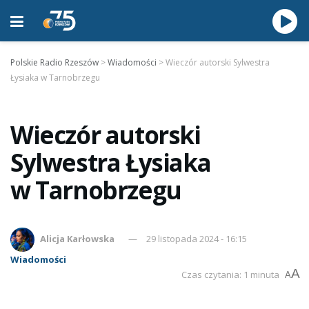
Polskie Radio Rzeszów
>
Wiadomości
>
Wieczór autorski Sylwestra
Łysiaka w Tarnobrzegu
Wieczór autorski
Sylwestra Łysiaka
w Tarnobrzegu
Alicja Karłowska
29 listopada 2024 - 16:15
Wiadomości
A
Czas czytania: 1 minuta
A