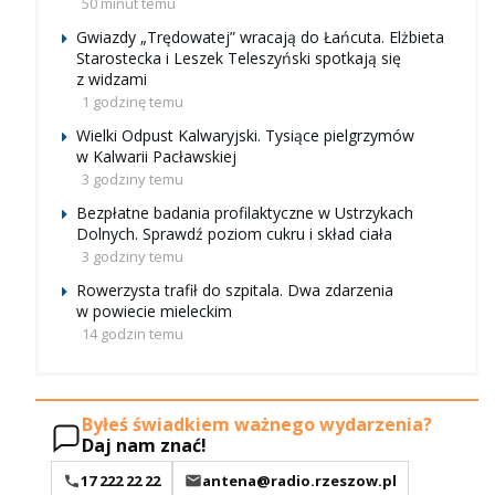
50 minut temu
Gwiazdy „Trędowatej” wracają do Łańcuta. Elżbieta
Starostecka i Leszek Teleszyński spotkają się
z widzami
1 godzinę temu
Wielki Odpust Kalwaryjski. Tysiące pielgrzymów
w Kalwarii Pacławskiej
3 godziny temu
Bezpłatne badania profilaktyczne w Ustrzykach
Dolnych. Sprawdź poziom cukru i skład ciała
3 godziny temu
Rowerzysta trafił do szpitala. Dwa zdarzenia
w powiecie mieleckim
14 godzin temu
Byłeś świadkiem ważnego wydarzenia?
Daj nam znać!
17 222 22 22
antena@radio.rzeszow.pl