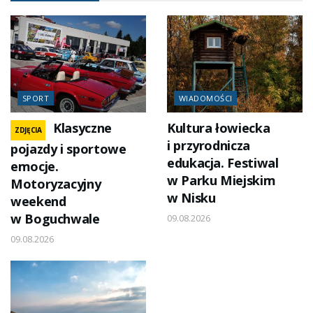
SPORT
WIADOMOŚCI
Klasyczne
Kultura łowiecka
ZDJĘCIA
i przyrodnicza
pojazdy i sportowe
edukacja. Festiwal
emocje.
w Parku Miejskim
Motoryzacyjny
w Nisku
weekend
w Boguchwale
09.08.2026
09.08.2026