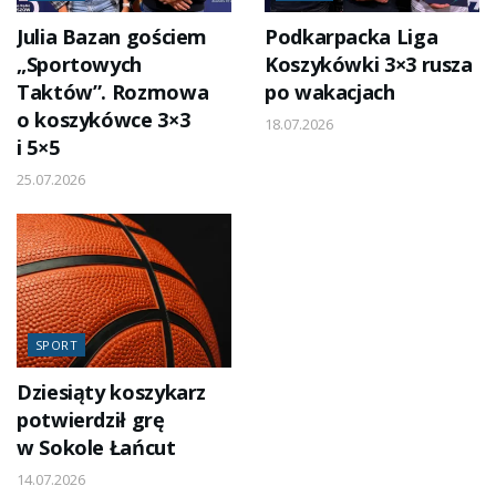
Julia Bazan gościem
Podkarpacka Liga
„Sportowych
Koszykówki 3×3 rusza
Taktów”. Rozmowa
po wakacjach
o koszykówce 3×3
18.07.2026
i 5×5
25.07.2026
SPORT
Dziesiąty koszykarz
potwierdził grę
w Sokole Łańcut
14.07.2026