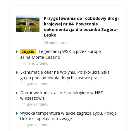
Przygotowania do rozbudowy drogi
krajowej nr 84. Powstanie
dokumentacja dla odcinka Zagórz–
Lesko
26 minut temu
Legendarną WSK-ą przez Europę
ZDJĘCIA
aż na Monte Cassino
44 minuty temu
Ekshumacje ofiar na Wołyniu. Polsko-ukraińska
grupa podsumowała dotychczasowe prace
11 godzin temu
Darmowe konsultacje z podologiem w NFZ
w Rzeszowie
11 godzin temu
Wysoka temperatura w aucie zagraża życiu. Policja
i lekarze apelują o rozwagę
11 godzin temu