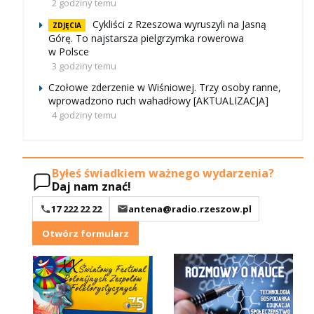
2 godziny temu
Cykliści z Rzeszowa wyruszyli na Jasną
ZDJĘCIA
Górę. To najstarsza pielgrzymka rowerowa
w Polsce
3 godziny temu
Czołowe zderzenie w Wiśniowej. Trzy osoby ranne,
wprowadzono ruch wahadłowy [AKTUALIZACJA]
4 godziny temu
Byłeś świadkiem ważnego wydarzenia?
Daj nam znać!
17 222 22 22
antena@radio.rzeszow.pl
Otwórz formularz