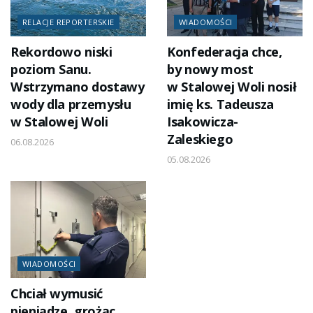
RELACJE REPORTERSKIE
WIADOMOŚCI
Rekordowo niski
Konfederacja chce,
poziom Sanu.
by nowy most
Wstrzymano dostawy
w Stalowej Woli nosił
wody dla przemysłu
imię ks. Tadeusza
w Stalowej Woli
Isakowicza-
Zaleskiego
06.08.2026
05.08.2026
WIADOMOŚCI
Chciał wymusić
pieniądze, grożąc