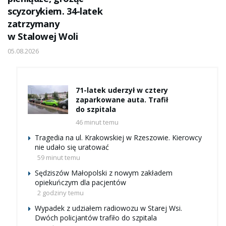
scyzorykiem. 34-latek
zatrzymany
w Stalowej Woli
05.08.2026
71-latek uderzył w cztery
zaparkowane auta. Trafił
do szpitala
46 minut temu
Tragedia na ul. Krakowskiej w Rzeszowie. Kierowcy
nie udało się uratować
59 minut temu
Sędziszów Małopolski z nowym zakładem
opiekuńczym dla pacjentów
2 godziny temu
Wypadek z udziałem radiowozu w Starej Wsi.
Dwóch policjantów trafiło do szpitala