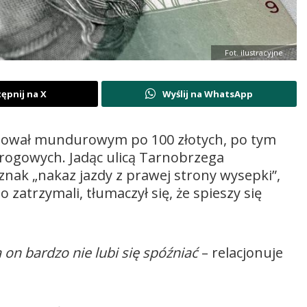
Fot. ilustracyjne
ępnij na X
Wyślij na WhatsApp
nował mundurowym po 100 złotych, po tym
drogowych. Jadąc ulicą Tarnobrzega
 znak „nakaz jazdy z prawej strony wysepki”,
 zatrzymali, tłumaczył się, że spieszy się
a on bardzo nie lubi się spóźniać
– relacjonuje