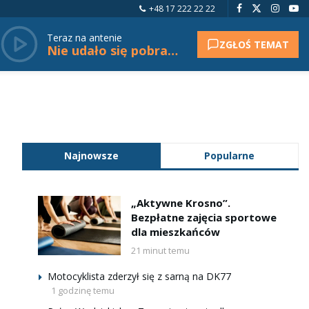
+48 17 222 22 22
Teraz na antenie
ZGŁOŚ TEMAT
Nie udało się pobrać tytułu.
Najnowsze
Popularne
„Aktywne Krosno”.
Bezpłatne zajęcia sportowe
dla mieszkańców
21 minut temu
Motocyklista zderzył się z sarną na DK77
1 godzinę temu