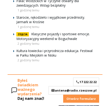
Pałac Wodzickich w Tyczynie otwarty dla
zwiedzających. Wstęp bezpłatny
1 godzinę temu
Starocie, rękodzieło i wyjątkowe przedmioty.
Jarmark w Krośnie
1 godzinę temu
Klasyczne pojazdy i sportowe emocje.
ZDJĘCIA
Motoryzacyjny weekend w Boguchwale
2 godziny temu
Kultura łowiecka i przyrodnicza edukacja. Festiwal
w Parku Miejskim w Nisku
2 godziny temu
Byłeś
17 222 22 22
świadkiem
ważnego
antena@radio.rzeszow.pl
wydarzenia?
Daj nam znać!
Otwórz formularz