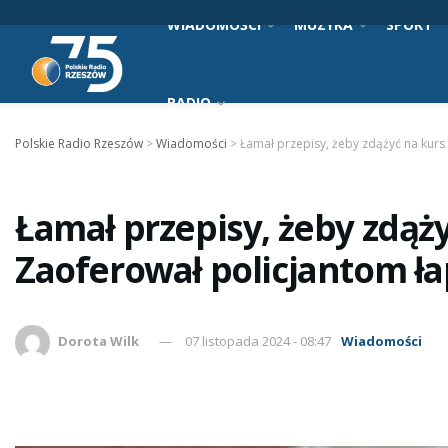
WIADOMOŚCI
MUZYKA
SPORT
RADIO
Polskie Radio Rzeszów
>
Wiadomości
>
Łamał przepisy, żeby zdążyć na kurs
Łamał przepisy, żeby zdąży
Zaoferował policjantom ł
Dorota Wilk
07 listopada 2024 - 08:47
Wiadomości