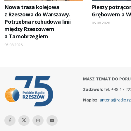
Nowa trasa kolejowa
Pieszy potrąco
z Rzeszowa do Warszawy.
Grębowem a W
Potrzebna rozbudowa linii
05.08.2026
między Rzeszowem
a Tarnobrzegiem
05.08.2026
MASZ TEMAT DO PORU
Zadzwoń:
tel. +48 17 22
Napisz:
antena@radio.rz