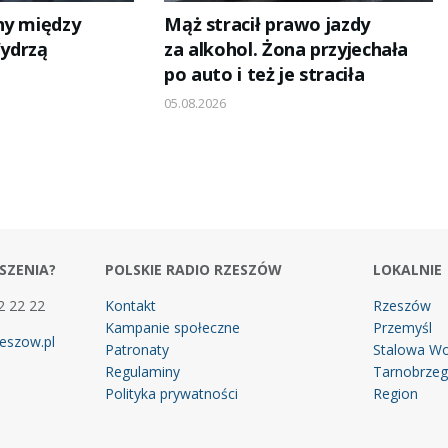
ny między
Mąż stracił prawo jazdy
ydrzą
za alkohol. Żona przyjechała
po auto i też je straciła
05.08.2026
SZENIA?
POLSKIE RADIO RZESZÓW
LOKALNIE
2 22 22
Kontakt
Rzeszów
Kampanie społeczne
Przemyśl
eszow.pl
Patronaty
Stalowa Wo
Regulaminy
Tarnobrze
Polityka prywatności
Region