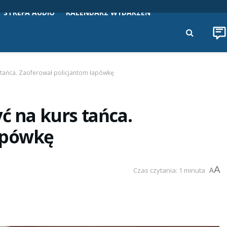
STREFA AUDIO
KALENDARZ WYDARZEŃ
 tańca. Zaoferował policjantom łapówkę
ć na kurs tańca.
apówkę
A
Czas czytania: 1 minuta
A