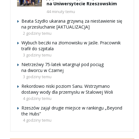
na Uniwersytecie Rzeszowskim
44 minuty temu
Beata Szydło ukarana grzywną za niestawienie się
na przesłuchanie [AKTUALIZACJA]
2 godziny temu
Wybuch beczki na złomowisku w Jaśle. Pracownik
trafił do szpitala
3 godziny temu
Nietrzeźwy 75-latek wtargnął pod pociąg
na dworcu w Czarnej
3 godziny temu
Rekordowo niski poziom Sanu. Wstrzymano
dostawy wody dla przemysłu w Stalowej Woli
4 godziny temu
Rzeszów zajął drugie miejsce w rankingu „Beyond
the Hubs”
4 godziny temu