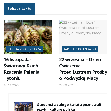
Zobacz także
KARTKA Z KALENDARZA
KARTKA Z KALENDARZA
16 listopada-
22 września – Dzień
Światowy Dzień
Ćwiczenia
Rzucania Palenia
Przed Lustrem Prośby
Tytoniu
o Podwyżkę Płacy
16.11.2025
22.09.2023
Studenci z całego świata poznawali
język i kulturę polską