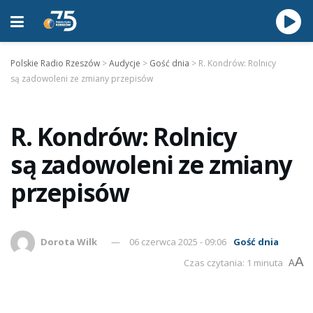
Polskie Radio Rzeszów
>
Audycje
>
Gość dnia
>
R. Kondrów: Rolnicy
są zadowoleni ze zmiany przepisów
R. Kondrów: Rolnicy
są zadowoleni ze zmiany
przepisów
Dorota Wilk
06 czerwca 2025 - 09:06
Gość dnia
A
Czas czytania: 1 minuta
A