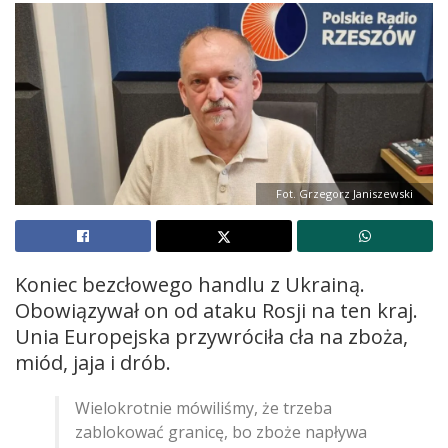
Fot. Grzegorz Janiszewski
Koniec bezcłowego handlu z Ukrainą.
Obowiązywał on od ataku Rosji na ten kraj.
Unia Europejska przywróciła cła na zboża,
miód, jaja i drób.
Wielokrotnie mówiliśmy, że trzeba
zablokować granicę, bo zboże napływa