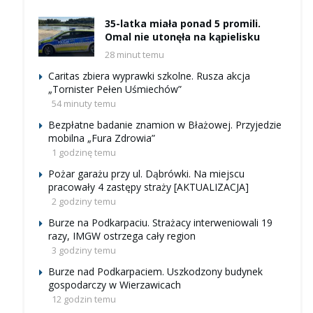
35-latka miała ponad 5 promili.
Omal nie utonęła na kąpielisku
28 minut temu
Caritas zbiera wyprawki szkolne. Rusza akcja
„Tornister Pełen Uśmiechów”
54 minuty temu
Bezpłatne badanie znamion w Błażowej. Przyjedzie
mobilna „Fura Zdrowia”
1 godzinę temu
Pożar garażu przy ul. Dąbrówki. Na miejscu
pracowały 4 zastępy straży [AKTUALIZACJA]
2 godziny temu
Burze na Podkarpaciu. Strażacy interweniowali 19
razy, IMGW ostrzega cały region
3 godziny temu
Burze nad Podkarpaciem. Uszkodzony budynek
gospodarczy w Wierzawicach
12 godzin temu