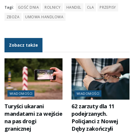
Tagi:
GOŚĆ DNIA
ROLNICY
HANDEL
CŁA
PRZEPISY
ZBOŻA
UMOWA HANDLOWA
Zobacz także
WIADOMOŚCI
WIADOMOŚCI
Turyści ukarani
62 zarzuty dla 11
mandatami za wejście
podejrzanych.
na pas drogi
Policjanci z Nowej
granicznej
Dęby zakończyli